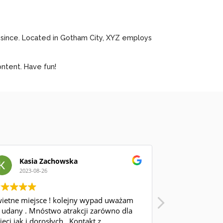
 since. Located in Gotham City, XYZ employs
ntent. Have fun!
Kasia Zachowska
Agnies
2023-08-26
2023-08-
ietne miejsce ! kolejny wypad uważam
Kolejny pobyt i
 udany . Mnóstwo atrakcji zarówno dla
pewno tam jesz
ieci jak i dorosłych . Kontakt z
wrócimy! Polec