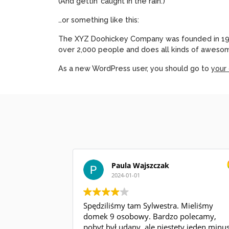
(And gettin’ caught in the rain.)
…or something like this:
The XYZ Doohickey Company was founded in 1971,
over 2,000 people and does all kinds of aweso
As a new WordPress user, you should go to
your
Paula Wajszczak
2024-01-01
Spędziliśmy tam Sylwestra. Mieliśmy
domek 9 osobowy. Bardzo polecamy,
pobyt był udany, ale niestety jeden minu