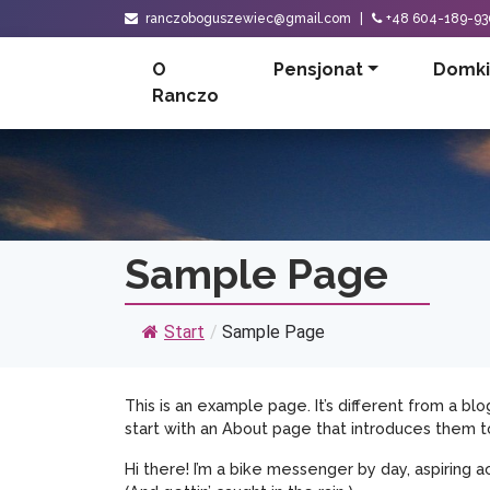
ranczoboguszewiec@gmail.com
|
+48 604-189-93
O
Pensjonat
Domki
Ranczo
Sample Page
Start
/
Sample Page
This is an example page. It’s different from a bl
start with an About page that introduces them to p
Hi there! I’m a bike messenger by day, aspiring ac