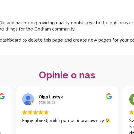
 and has been providing quality doohickeys to the public ever
me things for the Gotham community.
 dashboard
to delete this page and create new pages for your co
Opinie o nas
Olga Lustyk
2023-08-26
Fajny obiekt, mili i pomocni pracownicy
Św
za
s
dz