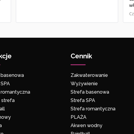
wł
a
bezp
Cz
al
je
k
ę
kcje
Cennik
o
a basenowa
Zakwaterowanie
a SPA
Wyżywienie
a romantyczna
Strefa basenowa
strefa
Strefa SPA
all
Strefa romantyczna
inowy
PLAŻA
a
Akwen wodny
ko
Paintball