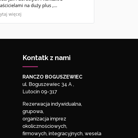
aścicielami na duży plus ,
roblemowi i pomocni . Na pewno
ytaj więcej
szcze nie jeden raz tam wrócę . Polecam
ażdemu
Kontatk z nami
RANCZO BOGUSZEWIEC
ul. Boguszewiec 34 A ,
Lutocin 09-317
Rezerwacja indywidualna,
grupowa,
organizacja imprez
okolicznościowych,
firmowych, integracyjnych, wesela