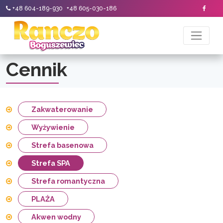
+48 604-189-930
+48 605-030-186
Cennik
Zakwaterowanie
Wyżywienie
Strefa basenowa
Strefa SPA
Strefa romantyczna
PLAŻA
Akwen wodny