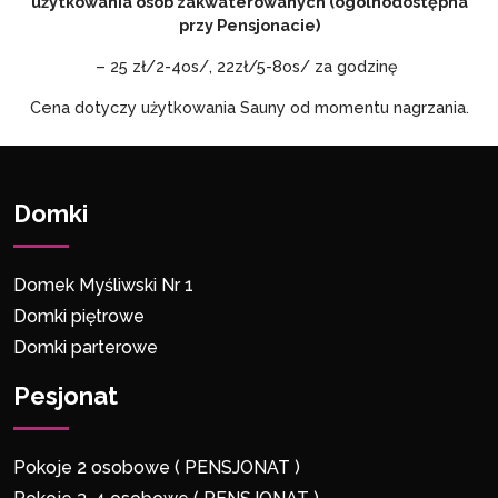
użytkowania osób zakwaterowanych (ogólnodostępna
przy Pensjonacie)
– 25 zł/2-4os/, 22zł/5-8os/ za godzinę
Cena dotyczy użytkowania Sauny od momentu nagrzania.
Domki
Domek Myśliwski Nr 1
Domki piętrowe
Domki parterowe
Pesjonat
Pokoje 2 osobowe ( PENSJONAT )