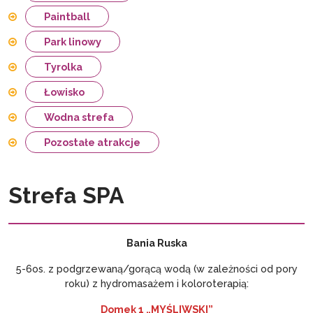
Paintball
Park linowy
Tyrolka
Łowisko
Wodna strefa
Pozostałe atrakcje
Strefa SPA
Bania Ruska
5-6os. z podgrzewaną/gorącą wodą (w zależności od pory
roku) z hydromasażem i koloroterapią:
Domek 1 „MYŚLIWSKI”