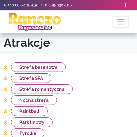
+48 604-189-930
+48 605-030-186
Atrakcje
Strefa basenowa
Strefa SPA
Strefa romantyczna
Nocna strefa
Paintball
Park linowy
Tyrolka