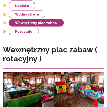
Łowisko
Wodna strefa
Wewnętrzny plac zabaw
Pozostałe
Wewnętrzny plac zabaw (
rotacyjny )