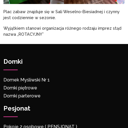
Plac zabaw znajduje się w Sali Weselno-Biesiadnej i czynny
jest codziennie w sezonie.
Wyjątkiem stanowi organizacja różnego rodzaju imprez stąd
nazwa „ROTACYJNY”
Domki
Domek Myśliwski Nr 1
Domki piętrowe
Domki parterowe
Pesjonat
Pokoje 2 osobowe ( PENSJONAT )