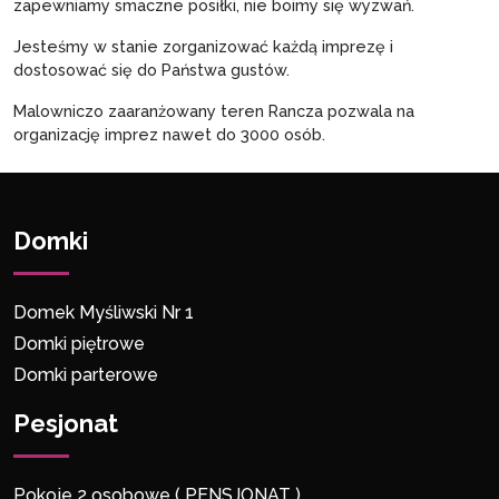
zapewniamy smaczne posiłki, nie boimy się wyzwań.
Jesteśmy w stanie zorganizować każdą imprezę i
dostosować się do Państwa gustów.
Malowniczo zaaranżowany teren Rancza pozwala na
organizację imprez nawet do 3000 osób.
Domki
Domek Myśliwski Nr 1
Domki piętrowe
Domki parterowe
Pesjonat
Pokoje 2 osobowe ( PENSJONAT )