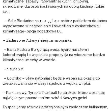
klimatycznej zabawy i wykwintnej kuchni grillowej,
skierowanej dla osób nastawionych na dobrą kuchnię , takie
jak:
– Sale Biesiadne na 100, 55 i 40 osób z parkietem do tańca
wyposażone w nagłośnienie i oświetlenie dyskotekowe i
klimatyzację- opcja dodatkowa DJ.
– Zadaszone Altany i miejsca na ogniska
– Bania Ruska x 6 z gorącą wodą, hydromasażem i
koloroterapią to wspaniała propozycja na wieczorne bardzo
klimatyczne uciechy w wodzie.
– Sauna x 2
– Łowisko – Staw natomiast będzie wspaniałą okazją do
zrelaksowania się w ciszy i spokoju z wędką w ręku.
– Park Linowy, Tyrolka, Paintball to atrakcje, które cieszą się
największym powodzeniem wśród Naszych gości.
Dysponujemy również profesjonalnym zapleczem kulinarnym,