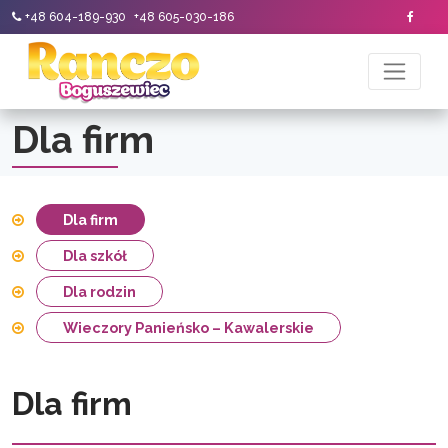
+48 604-189-930
+48 605-030-186
Dla firm
Dla firm
Dla szkół
Dla rodzin
Wieczory Panieńsko – Kawalerskie
Dla firm