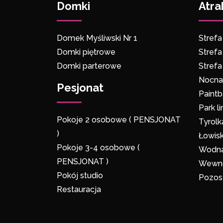
Domki
Atra
Bardzo miło, że otrzymalismy zwrot
pieniędzy (pozdrawiamy przemiłe Panie
obsługujące płatność za domki), ale mim
wszystko polecamy przypilnować tej
Domek Myśliwski Nr 1
Stref
sprawy mocniej.
Domki piętrowe
Stref
Oprócz tego pobyt był fanstastyczny,
Domki parterowe
Stref
polecamy te miejsce na krótsze/dłuższe
pobyty również poza sezonem
Nocna 
Pesjonat
Paintb
Park l
Pokoje 2 osobowe ( PENSJONAT
Tyrolk
)
Łowis
Pokoje 3-4 osobowe (
Wodna
PENSJONAT )
Wewnę
Pokój studio
Pozos
Restauracja