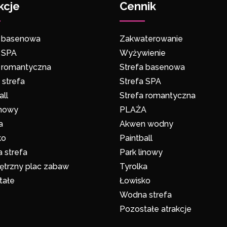
kcje
Cennik
o
a basenowa
Zakwaterowanie
a SPA
Wyżywienie
a romantyczna
Strefa basenowa
strefa
Strefa SPA
all
Strefa romantyczna
inowy
PLAŻA
a
Akwen wodny
ko
Paintball
 strefa
Park linowy
trzny plac zabaw
Tyrolka
tałe
Łowisko
Wodna strefa
Pozostałe atrakcje