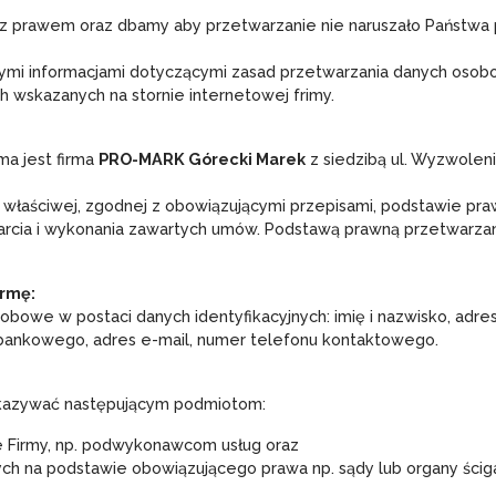
z prawem oraz dbamy aby przetwarzanie nie naruszało Państwa 
nymi informacjami dotyczącymi zasad przetwarzania danych osob
 wskazanych na stornie internetowej frimy.
ma jest firma
PRO-MARK Górecki Marek
z siedzibą ul. Wyzwolen
 właściwej, zgodnej z obowiązującymi przepisami, podstawie pra
rcia i wykonania zawartych umów. Podstawą prawną przetwarzani
irmę:
owe w postaci danych identyfikacyjnych: imię i nazwisko, adres
 bankowego, adres e-mail, numer telefonu kontaktowego.
kazywać następującym podmiotom:
 Firmy, np. podwykonawcom usług oraz
 na podstawie obowiązującego prawa np. sądy lub organy ścigani