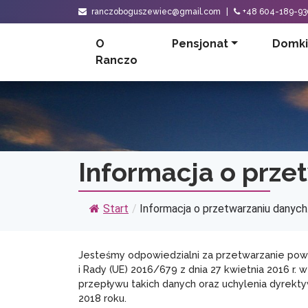
ranczoboguszewiec@gmail.com
|
+48 604-189-93
O
Pensjonat
Domki
Ranczo
Informacja o prz
Start
/
Informacja o przetwarzaniu danych.
Jesteśmy odpowiedzialni za przetwarzanie pow
i Rady (UE) 2016/679 z dnia 27 kwietnia 2016 
przepływu takich danych oraz uchylenia dyrekt
2018 roku.