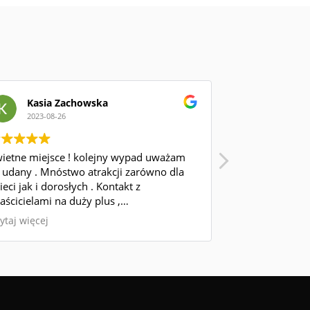
Kasia Zachowska
Agnies
2023-08-26
2023-08-
ietne miejsce ! kolejny wypad uważam
Kolejny pobyt i
 udany . Mnóstwo atrakcji zarówno dla
pewno tam jesz
ieci jak i dorosłych . Kontakt z
wrócimy! Polec
aścicielami na duży plus ,
roblemowi i pomocni . Na pewno
ytaj więcej
szcze nie jeden raz tam wrócę . Polecam
ażdemu