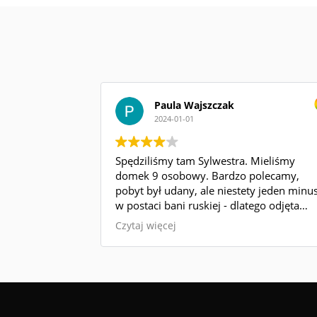
Paula Wajszczak
2024-01-01
Spędziliśmy tam Sylwestra. Mieliśmy
domek 9 osobowy. Bardzo polecamy,
pobyt był udany, ale niestety jeden minu
w postaci bani ruskiej - dlatego odjęta
jedna gwiazdka. Mieliśmy umówioną ją n
Czytaj więcej
godz 17. Po interwencji, że woda jest nad
zimna koło właśnie tej godziny
otrzymaliśmy informację, że godzina
zostanie przesunięta na 20. Ostatecznie
skończyło się tak, że bania nie nagrzała si
w ogóle i z niej nie mogliśmy skorzystać.