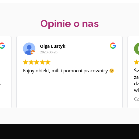
Opinie o nas
Olga Lustyk
2023-08-26
Fajny obiekt, mili i pomocni pracownicy
Św
za
s
dz
wł
a
bezp
Cz
al
je
k
ę