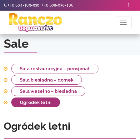
+48 604-189-930
+48 605-030-186
Sale
Sala restauracyjna – pensjonat
Sala biesiadna – domek
Sala weselno – biesiadna
Ogródek letni
Ogródek letni